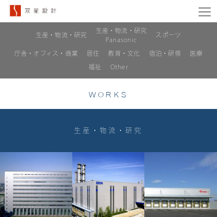
生産・物流・研究
生産・物流・研究
スポーツ
Panasonic
庁舎・オフィス・商業
居住
教育・文化
宿泊・研修
医療
福祉
Other
WORKS
生産・物流・研究